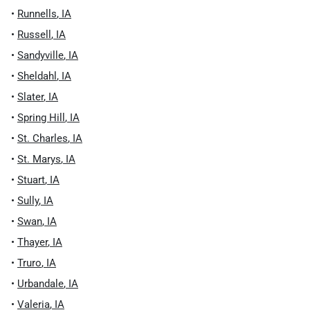
•
Runnells
,
IA
•
Russell
,
IA
•
Sandyville
,
IA
•
Sheldahl
,
IA
•
Slater
,
IA
•
Spring Hill
,
IA
•
St. Charles
,
IA
•
St. Marys
,
IA
•
Stuart
,
IA
•
Sully
,
IA
•
Swan
,
IA
•
Thayer
,
IA
•
Truro
,
IA
•
Urbandale
,
IA
•
Valeria
,
IA