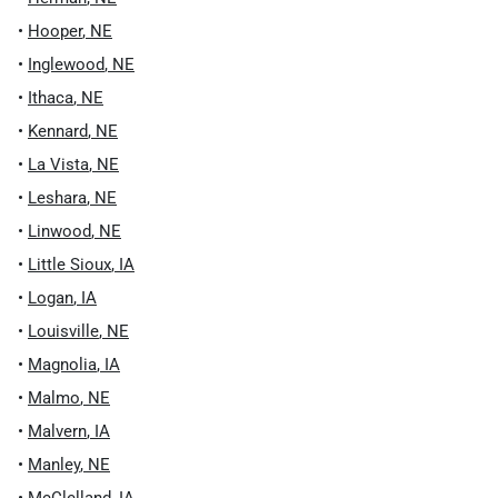
•
Hooper
,
NE
•
Inglewood
,
NE
•
Ithaca
,
NE
•
Kennard
,
NE
•
La Vista
,
NE
•
Leshara
,
NE
•
Linwood
,
NE
•
Little Sioux
,
IA
•
Logan
,
IA
•
Louisville
,
NE
•
Magnolia
,
IA
•
Malmo
,
NE
•
Malvern
,
IA
•
Manley
,
NE