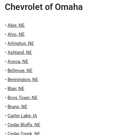
Chevrolet of Omaha
•
Abie
,
NE
•
Alvo
,
NE
•
Arlington
,
NE
•
Ashland
,
NE
•
Avoca
,
NE
•
Bellevue
,
NE
•
Bennington
,
NE
•
Blair
,
NE
•
Boys Town
,
NE
•
Bruno
,
NE
•
Carter Lake
,
IA
•
Cedar Bluffs
,
NE
•
Cedar Creek
,
NE