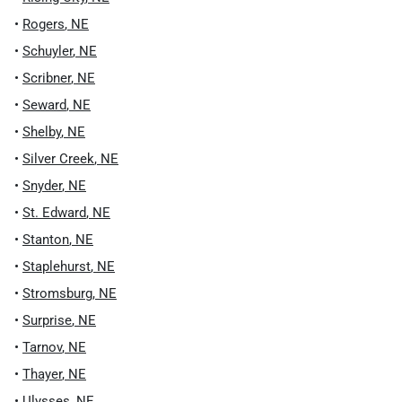
•
Rogers
,
NE
•
Schuyler
,
NE
•
Scribner
,
NE
•
Seward
,
NE
•
Shelby
,
NE
•
Silver Creek
,
NE
•
Snyder
,
NE
•
St. Edward
,
NE
•
Stanton
,
NE
•
Staplehurst
,
NE
•
Stromsburg
,
NE
•
Surprise
,
NE
•
Tarnov
,
NE
•
Thayer
,
NE
•
Ulysses
,
NE