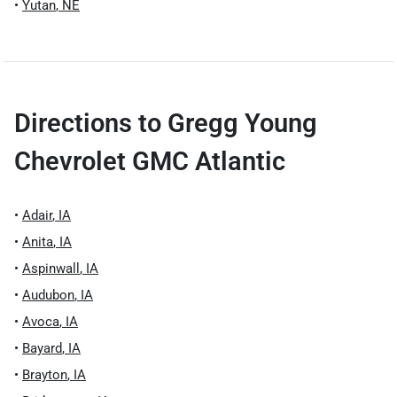
•
Yutan
,
NE
Directions to
Gregg Young
Chevrolet GMC Atlantic
•
Adair
,
IA
•
Anita
,
IA
•
Aspinwall
,
IA
•
Audubon
,
IA
•
Avoca
,
IA
•
Bayard
,
IA
•
Brayton
,
IA