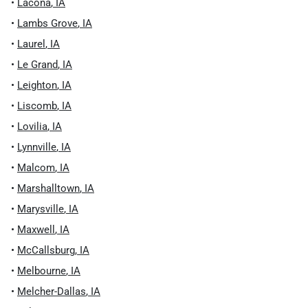
•
Lacona
,
IA
•
Lambs Grove
,
IA
•
Laurel
,
IA
•
Le Grand
,
IA
•
Leighton
,
IA
•
Liscomb
,
IA
•
Lovilia
,
IA
•
Lynnville
,
IA
•
Malcom
,
IA
•
Marshalltown
,
IA
•
Marysville
,
IA
•
Maxwell
,
IA
•
McCallsburg
,
IA
•
Melbourne
,
IA
•
Melcher-Dallas
,
IA