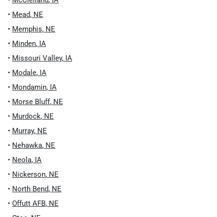
•
McClelland
,
IA
•
Mead
,
NE
•
Memphis
,
NE
•
Minden
,
IA
•
Missouri Valley
,
IA
•
Modale
,
IA
•
Mondamin
,
IA
•
Morse Bluff
,
NE
•
Murdock
,
NE
•
Murray
,
NE
•
Nehawka
,
NE
•
Neola
,
IA
•
Nickerson
,
NE
•
North Bend
,
NE
•
Offutt AFB
,
NE