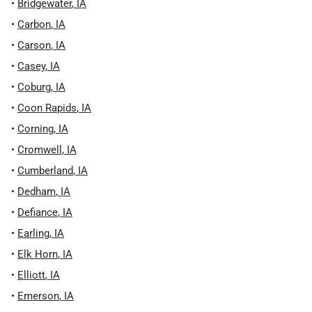
•
Bridgewater
,
IA
•
Carbon
,
IA
•
Carson
,
IA
•
Casey
,
IA
•
Coburg
,
IA
•
Coon Rapids
,
IA
•
Corning
,
IA
•
Cromwell
,
IA
•
Cumberland
,
IA
•
Dedham
,
IA
•
Defiance
,
IA
•
Earling
,
IA
•
Elk Horn
,
IA
•
Elliott
,
IA
•
Emerson
,
IA