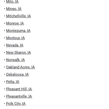
•
Milo
,
IA
•
Mingo
,
IA
•
Mitchellville
,
IA
•
Monroe
,
IA
•
Montezuma
,
IA
•
Montour
,
IA
•
Nevada
,
IA
•
New Sharon
,
IA
•
Norwalk
,
IA
•
Oakland Acres
,
IA
•
Oskaloosa
,
IA
•
Pella
,
IA
•
Pleasant Hill
,
IA
•
Pleasantville
,
IA
•
Polk City
,
IA