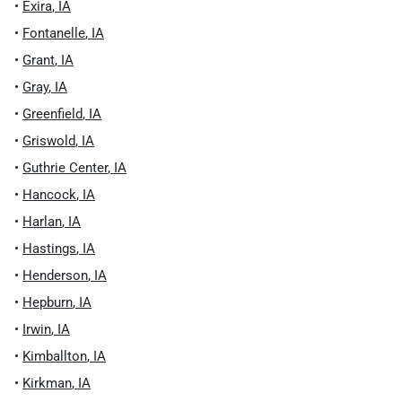
•
Exira
,
IA
•
Fontanelle
,
IA
•
Grant
,
IA
•
Gray
,
IA
•
Greenfield
,
IA
•
Griswold
,
IA
•
Guthrie Center
,
IA
•
Hancock
,
IA
•
Harlan
,
IA
•
Hastings
,
IA
•
Henderson
,
IA
•
Hepburn
,
IA
•
Irwin
,
IA
•
Kimballton
,
IA
•
Kirkman
,
IA