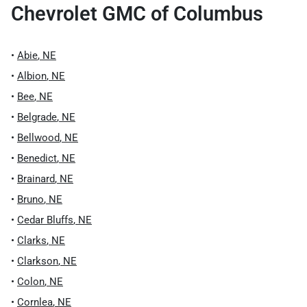
Chevrolet GMC of Columbus
•
Abie
,
NE
•
Albion
,
NE
•
Bee
,
NE
•
Belgrade
,
NE
•
Bellwood
,
NE
•
Benedict
,
NE
•
Brainard
,
NE
•
Bruno
,
NE
•
Cedar Bluffs
,
NE
•
Clarks
,
NE
•
Clarkson
,
NE
•
Colon
,
NE
•
Cornlea
,
NE